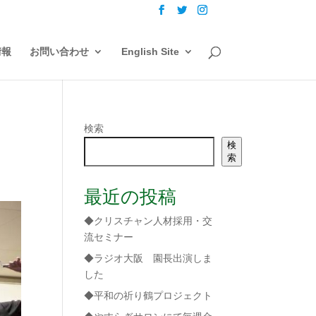
情報
お問い合わせ
English Site
や
検索
検
索
最近の投稿
◆クリスチャン人材採用・交
流セミナー
◆ラジオ大阪 園長出演しま
した
◆平和の祈り鶴プロジェクト