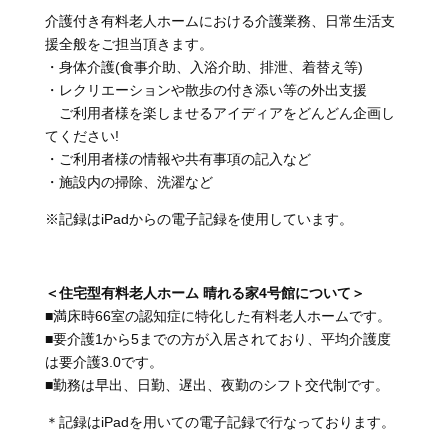
介護付き有料老人ホームにおける介護業務、日常生活支
援全般をご担当頂きます。
・身体介護(食事介助、入浴介助、排泄、着替え等)
・レクリエーションや散歩の付き添い等の外出支援
ご利用者様を楽しませるアイディアをどんどん企画し
てください!
・ご利用者様の情報や共有事項の記入など
・施設内の掃除、洗濯など
※記録はiPadからの電子記録を使用しています。
＜住宅型有料老人ホーム 晴れる家4号館について＞
■満床時66室の認知症に特化した有料老人ホームです。
■要介護1から5までの方が入居されており、平均介護度
は要介護3.0です。
■勤務は早出、日勤、遅出、夜勤のシフト交代制です。
＊記録はiPadを用いての電子記録で行なっております。