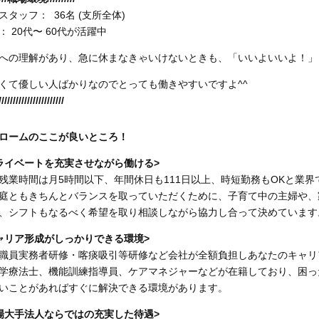
スタッフ： 36名 (支所全体)
： 20代〜 60代が活躍中
への理解があり、急に休まなきゃいけないときも、「いいよいいよ！」
くて優しい人ばかりなのでとっても働きやすいですよ^^
///////////////////////
ロームのここが良いところ！
ライベートを充実させながら働ける>
残業時間は月5時間以下、年間休日も111日以上、時短勤務もOKと業
庭ともきちんとバランスを取っていただくために、子育て中の主婦や、
、シフトもなるべく希望を取り相談しながら協力し合って決めています
ャリア形成がしっかりできる環境>
職員実務者研修・喀痰吸引等研修など会社が全額負担しあなたのキャリ
学療法士、機能訓練指導員、ケアマネジャーなどが在籍しており、困っ
いことがあればすぐに解決できる環境があります。
場大手法人ならではの充実した待遇>