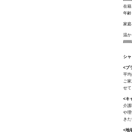
在籍
年齢
家庭
温か
///////
シャ
<プ
平均
ご家
せて
<キ
介護
や理
きた
<地