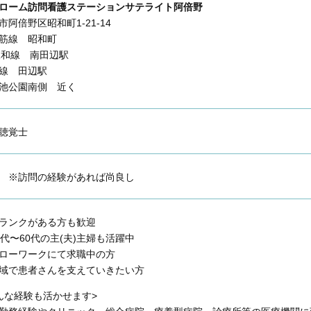
ローム訪問看護ステーションサテライト阿倍野
市阿倍野区昭和町1-21-14
筋線 昭和町
阪和線 南田辺駅
線 田辺駅
池公園南側 近く
聴覚士
問
※訪問の経験があれば尚良し
ランクがある方も歓迎
0代〜60代の主(夫)主婦も活躍中
ローワークにて求職中の方
域で患者さんを支えていきたい方
んな経験も活かせます>