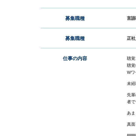
募集職種
言語
募集職種
正社
仕事の内容
聴覚
聴覚
Wワ
未経
先輩
者で
あま
真面
/////