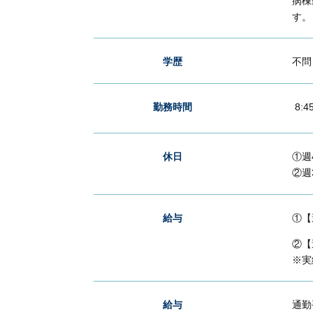
病棟
す。
学歴
不問
勤務時間
8:4
休日
①週
②週
給与
①【
②【
※実
給与
通勤