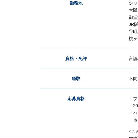
勤務地
シャ
大阪
御堂
JR
谷町
桃ヶ
資格・免許
言語
経験
不
応募資格
・ブ
・2
・ハ
・地
<こ