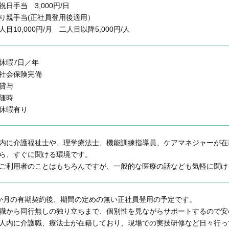
祝日手当 3,000円/日
り親手当(正社員登用後適用）
目10,000円/月 二人目以降5,000円/人
休暇7日／年
社会保険完備
貸与
随時
休暇有り
内に介護福祉士や、理学療法士、機能訓練指導員、ケアマネジャーが在
ら、すぐに聞ける環境です。
ご利用者のことはもちろんですが、一般的な医療の話なども気軽に聞け
か月の有期契約後、期間の定めの無い正社員登用の予定です。
職から同行無しの独り立ちまで、個別性を見ながらサポートするので安
人内に介護職、療法士が在籍しており、現場での実技研修など日々行っ