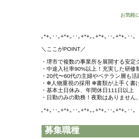
お気軽
｡*+｡･･｡+*+｡･･｡+*+｡｡+*+｡･･｡+*+｡･･｡
＼ここがPOINT／
・堺市で複数の事業所を展開する安定
・中途入社率90%以上！充実した研修
・20代〜60代の主婦やベテラン層も活
・✻人物重視の採用 ✻書類が上手く書
・基本土日休み、年間休日111日以上
・日勤のみの勤務！夜勤はありません
｡*+｡･･｡+*+｡･･｡+*+｡｡+*+｡･･｡+*+｡･･｡
募集職種