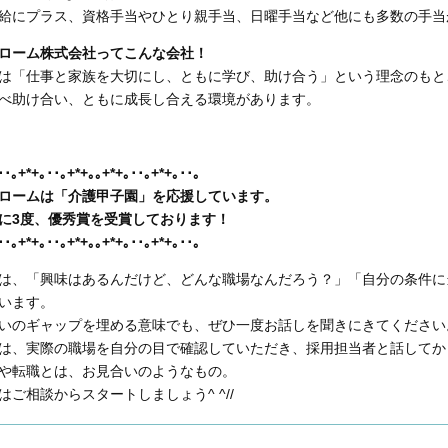
給にプラス、資格手当やひとり親手当、日曜手当など他にも多数の手当
ローム株式会社ってこんな会社！
は「仕事と家族を大切にし、ともに学び、助け合う」という理念のもと
べ助け合い、ともに成長し合える環境があります。
･･｡+*+｡･･｡+*+｡｡+*+｡･･｡+*+｡･･｡
ロームは「介護甲子園」を応援しています。
に3度、優秀賞を受賞しております！
･･｡+*+｡･･｡+*+｡｡+*+｡･･｡+*+｡･･｡
は、「興味はあるんだけど、どんな職場なんだろう？」「自分の条件に
います。
いのギャップを埋める意味でも、ぜひ一度お話しを聞きにきてください
は、実際の職場を自分の目で確認していただき、採用担当者と話してか
や転職とは、お見合いのようなもの。
はご相談からスタートしましょう^ ^//