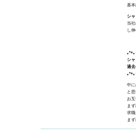
基本
シャ
当社
し伸
｡*+｡
シャ
過去
｡*+｡
中に
と思
お互
まず
求職
まず