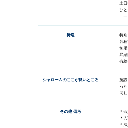
土日
ひと
一人
待遇
特別
各種
制服
昇給
有給
シャロームのここが良いところ
施設
った
同じ
その他 備考
＊6
＊入
＊法