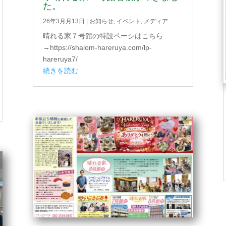
た。
26年3月月13日
|
お知らせ
,
イベント
,
メディア
晴れる家７号館の特設ペーシはこちら
→https://shalom-hareruya.com/lp-
hareruya7/
続きを読む