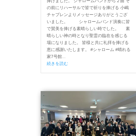
捧げました。 シャロームバンドから２曲 そ
の前にリハーサルで皆で祈りを捧げる 小嶋
チャプレンよりメッセージありがとうござ
いました。 シャロームバンド演奏に皆
で賛美を捧げる素晴らしい時でした。 素
晴らしい神の時となり聖霊の臨在を感じる
場になりました。 皆様と共に礼拝を捧げる
恵に感謝いたします。 #シャローム #晴れる
家7号館...
続きを読む