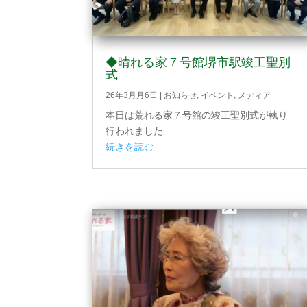
◆晴れる家７号館堺市駅竣工聖別
式
26年3月月6日
|
お知らせ
,
イベント
,
メディア
本日は荒れる家７号館の竣工聖別式が執り
行われました
続きを読む