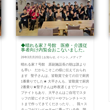
◆晴れる家７号館 医療・介護従
事者向け内覧会おこないました。
26年3月月20日
|
お知らせ
,
イベント
,
メディア
晴れる家７号館 原副施設長の朝は誰より
も早い だからこそこの様に伝えておられ
ます 聖子さんは、皆勤賞で全ての日で厨房
1番乗りでした★ 大平さんも、皆勤賞で厨房
2番乗り★聖子さんは昨夜遅くまでワーシッ
プナイトもあり、大平さんはご自宅でスタ
ッフの皆にイチゴゼリーやフレンチトース
トまで作ってきてくださったり、、 我々ス
タッフがエレベーターに乗っている中、階