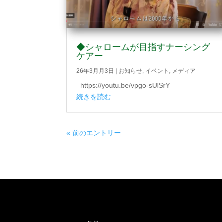
◆シャロームが目指すナーシング
ケアー
26年3月月3日
|
お知らせ
,
イベント
,
メディア
https://youtu.be/vpgo-sUlSrY
続きを読む
« 前のエントリー